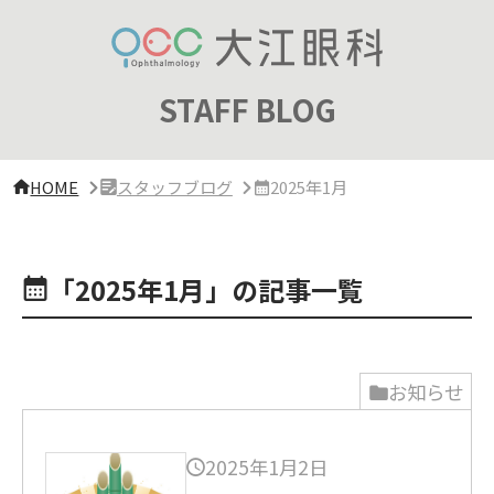
サ
イ
ド
バ
ー・
STAFF BLOG
ク
リ
ニ
ッ
HOME
スタッフブログ
2025年1月
ク
概
要
「2025年1月」の記事一覧
お知らせ
2025年1月2日