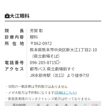
大江眼科
院長
芳賀 彰
診療内容
眼科
所在地
〒862-0972
熊本県熊本市中央区新大江1丁目2-10
（県⽴劇場そば）
電話番号
096-285-8715
アクセス
都市バス 県立劇場前すぐ
JR水前寺駅（北口）より徒歩7分