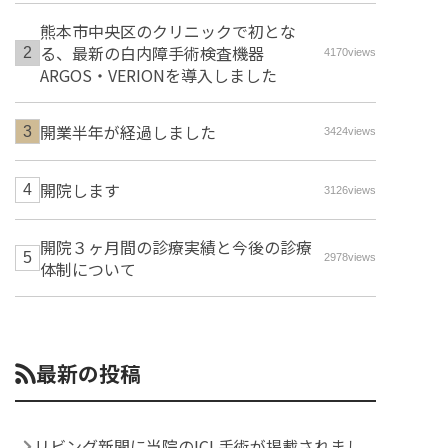
熊本市中央区のクリニックで初とな
る、最新の白内障手術検査機器
4170views
ARGOS・VERIONを導入しました
開業半年が経過しました
3424views
開院します
3126views
開院３ヶ月間の診療実績と今後の診療
2978views
体制について
最新の投稿
リビング新聞に当院のICL手術が掲載されまし