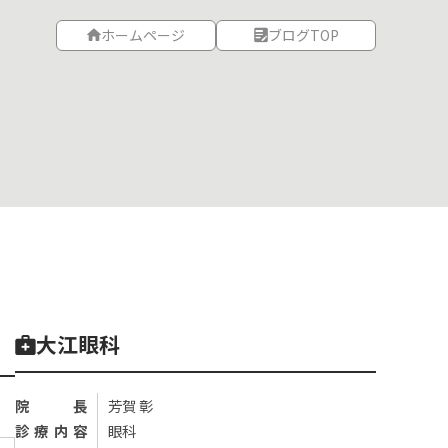
ホームページ
ブログTOP
大江眼科
院長
芳賀 彰
診療内容
眼科