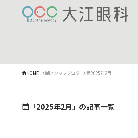
サ
イ
ド
バ
ー・
ク
リ
ニ
ッ
ク
概
要
HOME
スタッフブログ
2025年2月
「2025年2月」の記事一覧