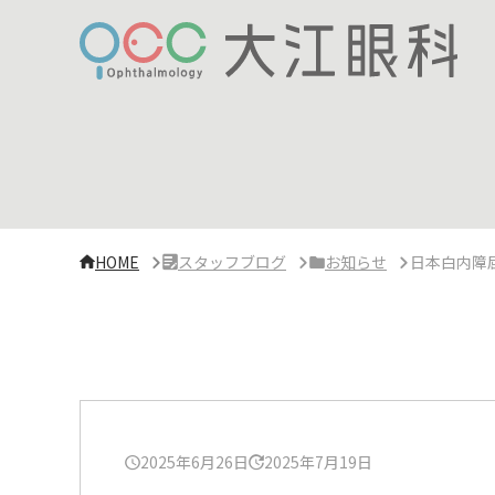
サ
イ
ド
バ
ー・
ク
リ
ニ
ッ
ク
概
要
HOME
スタッフブログ
お知らせ
日本白内障
2025年6月26日
2025年7月19日