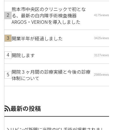
熊本市中央区のクリニックで初とな
る、最新の白内障手術検査機器
4175views
ARGOS・VERIONを導入しました
開業半年が経過しました
3425views
開院します
3127views
開院３ヶ月間の診療実績と今後の診療
2980views
体制について
最新の投稿
リビング新聞に当院のICL手術が掲載されまし