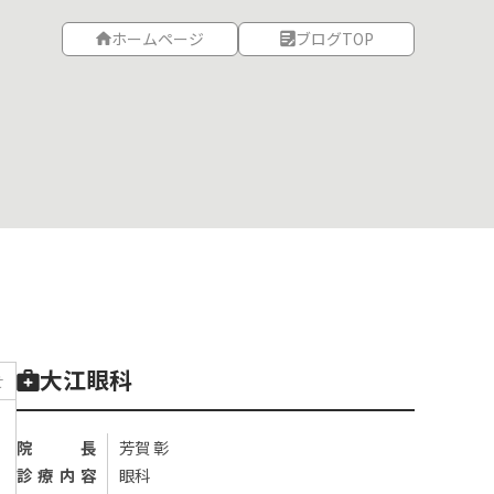
ホームページ
ブログTOP
大江眼科
せ
院長
芳賀 彰
診療内容
眼科