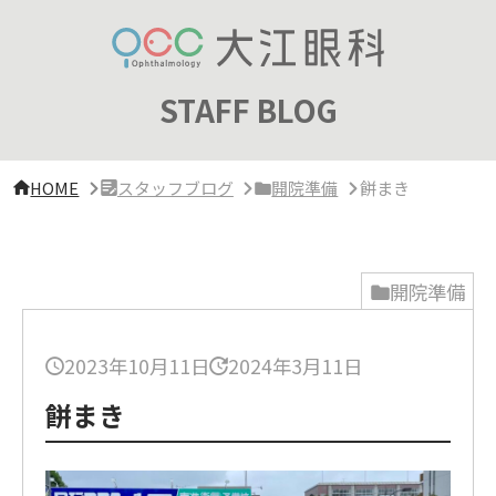
サ
イ
ド
バ
ー・
STAFF BLOG
ク
リ
ニ
ッ
HOME
スタッフブログ
開院準備
餅まき
ク
概
要
開院準備
2023年10月11日
2024年3月11日
餅まき