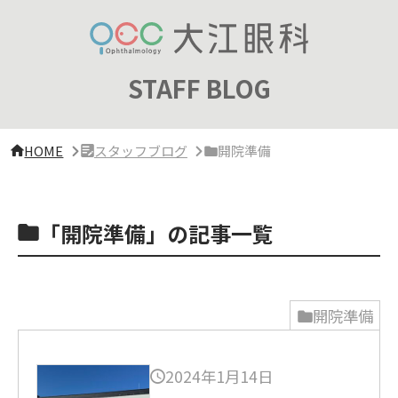
サ
イ
ド
バ
ー・
STAFF BLOG
ク
リ
ニ
ッ
HOME
スタッフブログ
開院準備
ク
概
要
「開院準備」の記事一覧
開院準備
2024年1月14日