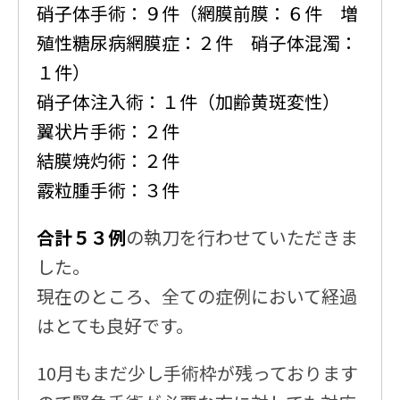
硝子体手術：９件（網膜前膜：６件 増
殖性糖尿病網膜症：２件 硝子体混濁：
１件）
硝子体注入術：１件（加齢黄斑変性）
翼状片手術：２件
結膜焼灼術：２件
霰粒腫手術：３件
合計５３例
の執刀を行わせていただきま
した。
現在のところ、全ての症例において経過
はとても良好です。
10月もまだ少し手術枠が残っております