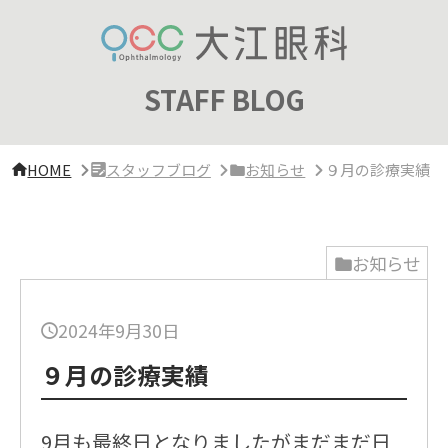
サ
イ
ド
バ
ー・
STAFF BLOG
ク
リ
ニ
ッ
HOME
スタッフブログ
お知らせ
９月の診療実績
ク
概
要
お知らせ
2024年9月30日
９月の診療実績
9月も最終日となりましたがまだまだ日